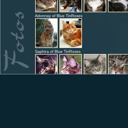
Adonnay of Blue TinRoses
Saphira of Blue TinRoses
Kheelan of Blue TinRoses & Lunaya of Blue TinRos