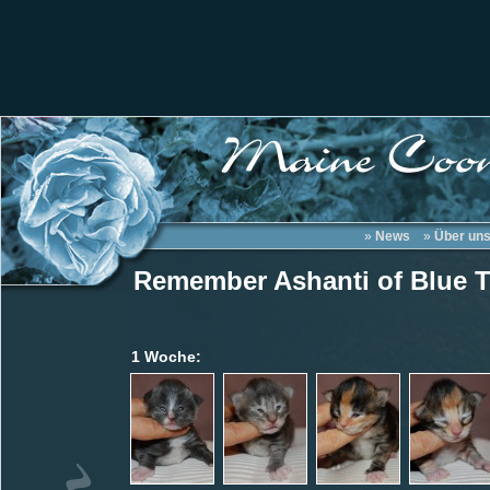
»
News
»
Über un
Remember Ashanti of Blue T
1 Woche: