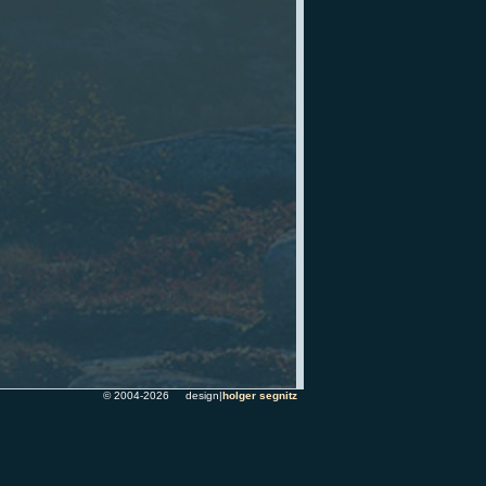
© 2004-2026 design|
holger segnitz