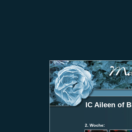
IC Aileen of
2. Woche: