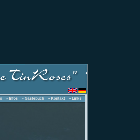
s
»
Infos
»
Gästebuch
»
Kontakt
»
Links