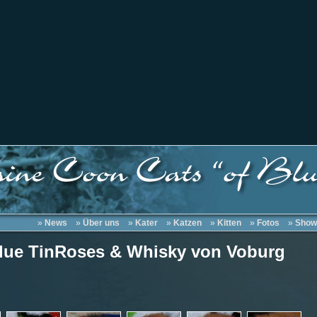
»
News
»
Über uns
»
Kater
»
Katzen
»
Kitten
»
Fotos
»
Show
 Blue TinRoses & Whisky von Voburg