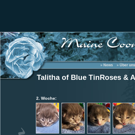
»
News
»
Über un
Talitha of Blue TinRoses & 
2. Woche: