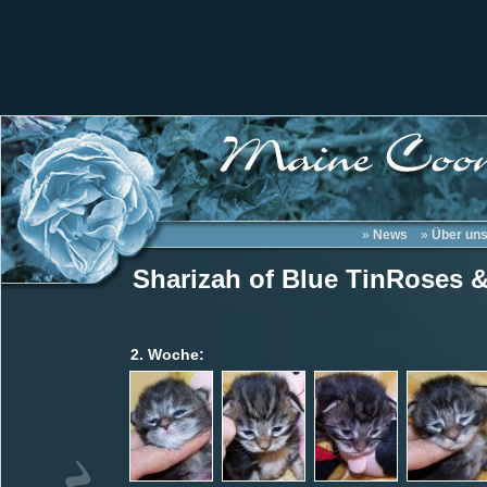
»
News
»
Über un
Sharizah of Blue TinRoses 
2. Woche: