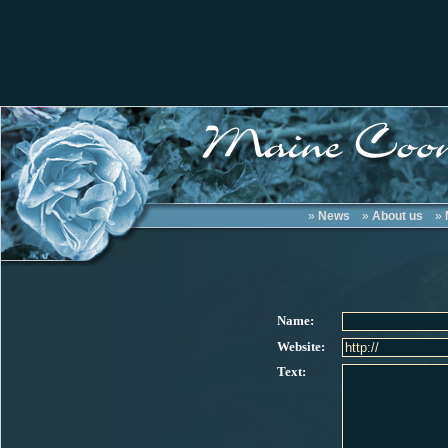
»
News
»
About us
»
Name:
Website:
Text: