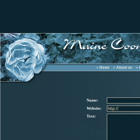
»
News
»
About us
»
Name:
Website:
Text: