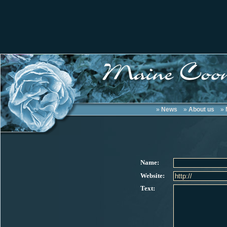
»
News
»
About us
»
Name:
Website:
Text: