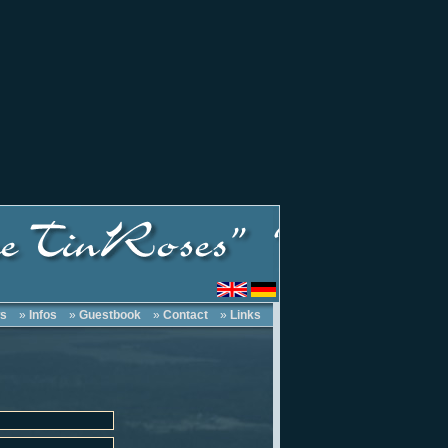
s
»
Infos
»
Guestbook
»
Contact
»
Links