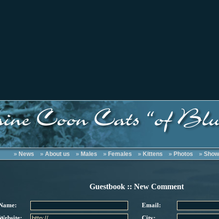
»
News
»
About us
»
Males
»
Females
»
Kittens
»
Photos
»
Show
Guestbook :: New Comment
Name:
Email:
Website:
City: